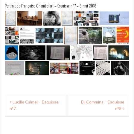
p
Portrait de Françoise Chambefort – Esquisse n°7 – 8 mai 2018
a
l
N
Lucille Calmel – Esquisse
Eli Commins – Esquisse
n°7
n°8
a
v