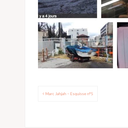
N
Marc Jahjah – Esquisse n°5
a
v
i