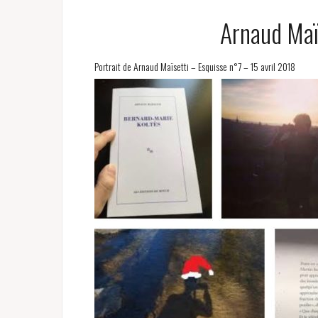
p
a
Arnaud Maï
l
Portrait de Arnaud Maïsetti – Esquisse n°7 – 15 avril 2018